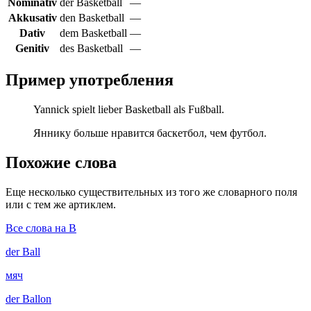
Nominativ
der Basketball
—
Akkusativ
den Basketball
—
Dativ
dem Basketball
—
Genitiv
des Basketball
—
Пример употребления
Yannick spielt lieber Basketball als Fußball.
Яннику больше нравится баскетбол, чем футбол.
Похожие слова
Еще несколько существительных из того же словарного поля
или с тем же артиклем.
Все слова на B
der
Ball
мяч
der
Ballon