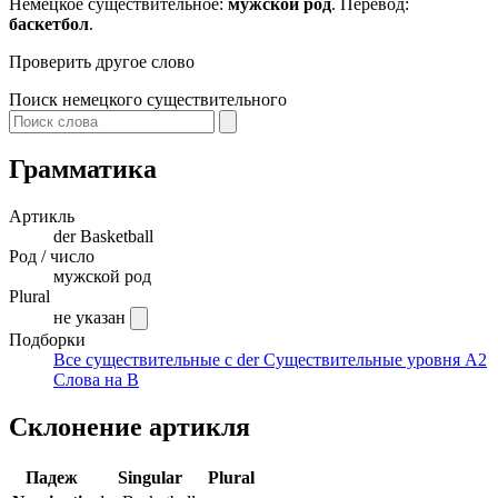
Немецкое существительное:
мужской род
. Перевод:
баскетбол
.
Проверить другое слово
Поиск немецкого существительного
Грамматика
Артикль
der
Basketball
Род / число
мужской род
Plural
не указан
Подборки
Все существительные с der
Существительные уровня A2
Слова на B
Склонение артикля
Падеж
Singular
Plural