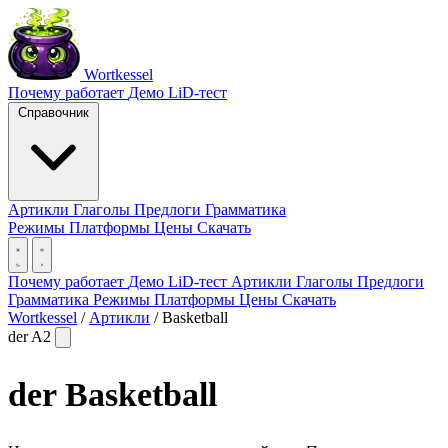
Wortkessel
Почему работает
Демо
LiD-тест
Справочник
Артикли
Глаголы
Предлоги
Грамматика
Режимы
Платформы
Цены
Скачать
Почему работает
Демо
LiD-тест
Артикли
Глаголы
Предлоги
Грамматика
Режимы
Платформы
Цены
Скачать
Wortkessel
/
Артикли
/
Basketball
der
A2
der
Basketball