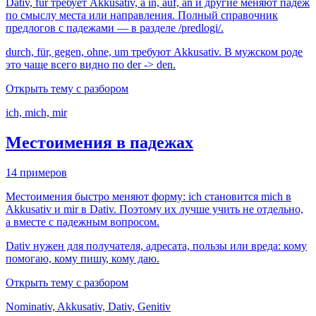
Dativ, für требует Akkusativ, а in, auf, an и другие меняют падеж
по смыслу места или направления. Полный справочник
предлогов с падежами — в разделе /predlogi/.
durch, für, gegen, ohne, um требуют Akkusativ. В мужском роде
это чаще всего видно по der -> den.
Открыть тему с разбором
ich, mich, mir
Местоимения в падежах
14 примеров
Местоимения быстро меняют форму: ich становится mich в
Akkusativ и mir в Dativ. Поэтому их лучше учить не отдельно,
а вместе с падежным вопросом.
Dativ нужен для получателя, адресата, пользы или вреда: кому
помогаю, кому пишу, кому даю.
Открыть тему с разбором
Nominativ, Akkusativ, Dativ, Genitiv