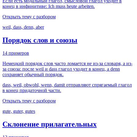
Если есть модальный глагол, смысловой глагол уходит в
конец в инфинитиве: Ich muss heute arbeiten.
Открыть тему с разбором
weil, dass, denn, aber
Порядок слов и союзы
14 примеров
Немецкий порядок слов часто ломается не из-за словаря, а из-
за союза: после weil и dass глагол уходит в конец, а denn
сохраняет обычный порядок.
dass, weil, obwohl, wenn, damit отправляют спрягаемый глагол
в конец придаточной части.
Открыть тему с разбором
gute, guter, gutes
Склонение прилагательных