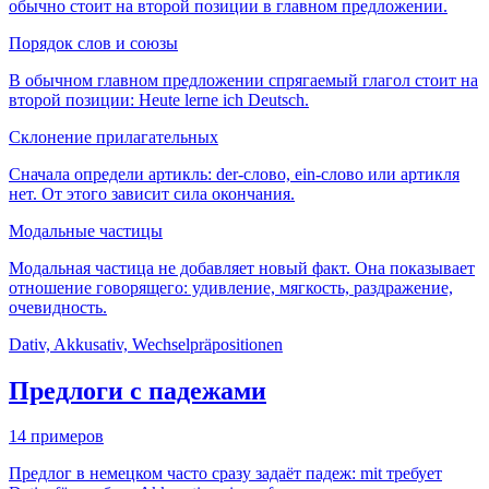
обычно стоит на второй позиции в главном предложении.
Порядок слов и союзы
В обычном главном предложении спрягаемый глагол стоит на
второй позиции: Heute lerne ich Deutsch.
Склонение прилагательных
Сначала определи артикль: der-слово, ein-слово или артикля
нет. От этого зависит сила окончания.
Модальные частицы
Модальная частица не добавляет новый факт. Она показывает
отношение говорящего: удивление, мягкость, раздражение,
очевидность.
Dativ, Akkusativ, Wechselpräpositionen
Предлоги с падежами
14 примеров
Предлог в немецком часто сразу задаёт падеж: mit требует