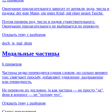
12 примеров
Окончание прилагательного зависит от артикля, рода, числа и
падежа: der gute Mann, ein gutes Kind, mit einer neuen Tasche.
Потом проверь род, число и падеж существительного.
Окончание прилагательного не выбирается по переводу.
Открыть тему с разбором
doch, ja, mal, denn
Модальные частицы
6 примеров
Частицы редко переводятся одним словом, но сильно меняют
тон: смягчают просьбу, добавляют удивление, раздражение
или очевидность.
Не переводи их дословно. ja как частица — не просто "да",
denn в вопросе — не "потому что".
Открыть тему с разбором
Статус приложения