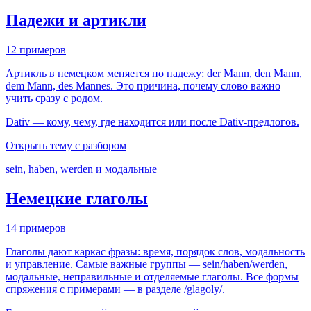
Падежи и артикли
12 примеров
Артикль в немецком меняется по падежу: der Mann, den Mann,
dem Mann, des Mannes. Это причина, почему слово важно
учить сразу с родом.
Dativ — кому, чему, где находится или после Dativ-предлогов.
Открыть тему с разбором
sein, haben, werden и модальные
Немецкие глаголы
14 примеров
Глаголы дают каркас фразы: время, порядок слов, модальность
и управление. Самые важные группы — sein/haben/werden,
модальные, неправильные и отделяемые глаголы. Все формы
спряжения с примерами — в разделе /glagoly/.