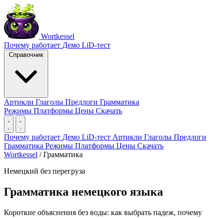
Wortkessel
Почему работает
Демо
LiD-тест
Справочник
Артикли
Глаголы
Предлоги
Грамматика
Режимы
Платформы
Цены
Скачать
Почему работает
Демо
LiD-тест
Артикли
Глаголы
Предлоги
Грамматика
Режимы
Платформы
Цены
Скачать
Wortkessel
/
Грамматика
Немецкий без перегруза
Грамматика немецкого языка
Короткие объяснения без воды: как выбрать падеж, почему