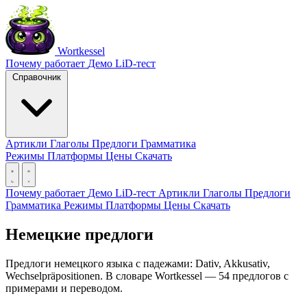
Wortkessel
Почему работает
Демо
LiD-тест
Справочник
Артикли
Глаголы
Предлоги
Грамматика
Режимы
Платформы
Цены
Скачать
Почему работает
Демо
LiD-тест
Артикли
Глаголы
Предлоги
Грамматика
Режимы
Платформы
Цены
Скачать
Немецкие предлоги
Предлоги немецкого языка с падежами: Dativ, Akkusativ,
Wechselpräpositionen. В словаре Wortkessel — 54 предлогов с
примерами и переводом.