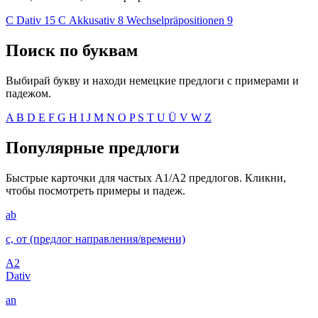
С Dativ
15
С Akkusativ
8
Wechselpräpositionen
9
Поиск по буквам
Выбирай букву и находи немецкие предлоги с примерами и
падежом.
A
B
D
E
F
G
H
I
J
M
N
O
P
S
T
U
Ü
V
W
Z
Популярные предлоги
Быстрые карточки для частых A1/A2 предлогов. Кликни,
чтобы посмотреть примеры и падеж.
ab
с, от (предлог направления/времени)
A2
Dativ
an