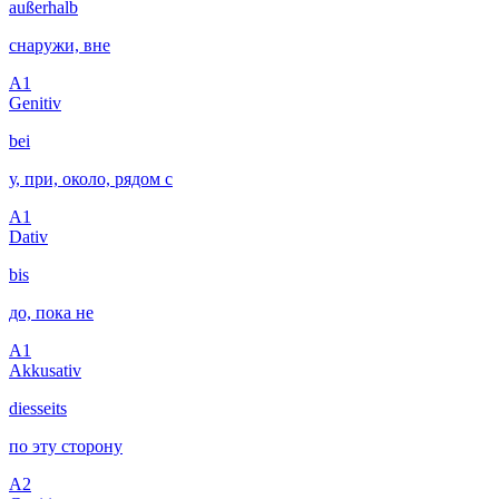
außerhalb
снаружи, вне
A1
Genitiv
bei
у, при, около, рядом с
A1
Dativ
bis
до, пока не
A1
Akkusativ
diesseits
по эту сторону
A2