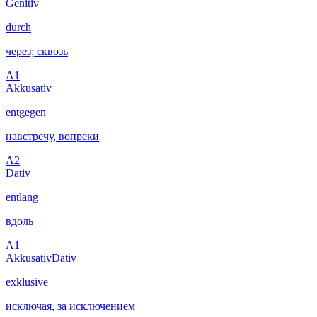
Genitiv
durch
через; сквозь
A1
Akkusativ
entgegen
навстречу, вопреки
A2
Dativ
entlang
вдоль
A1
Akkusativ
Dativ
exklusive
исключая, за исключением