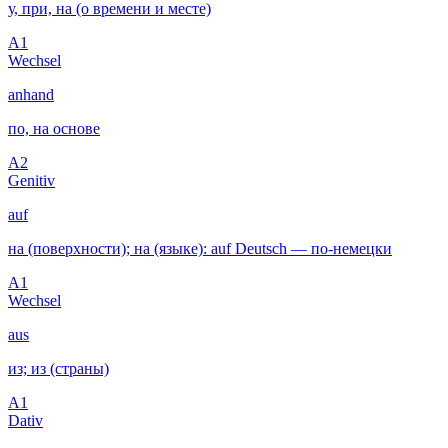
у, при, на (о времени и месте)
A1
Wechsel
anhand
по, на основе
A2
Genitiv
auf
на (поверхности); на (языке): auf Deutsch — по-немецки
A1
Wechsel
aus
из; из (страны)
A1
Dativ