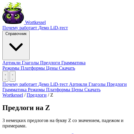
Wortkessel
Почему работает
Демо
LiD-тест
Справочник
Артикли
Глаголы
Предлоги
Грамматика
Режимы
Платформы
Цены
Скачать
Почему работает
Демо
LiD-тест
Артикли
Глаголы
Предлоги
Грамматика
Режимы
Платформы
Цены
Скачать
Wortkessel
/
Предлоги
/
Z
Предлоги на Z
3 немецких предлогов на букву Z со значением, падежом и
примерами.