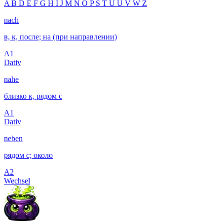
A
B
D
E
F
G
H
I
J
M
N
O
P
S
T
U
Ü
V
W
Z
nach
в, к, после; на (при направлении)
A1
Dativ
nahe
близко к, рядом с
A1
Dativ
neben
рядом с; около
A2
Wechsel