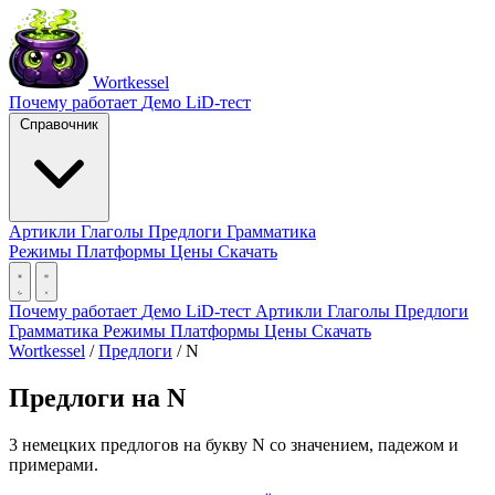
Wortkessel
Почему работает
Демо
LiD-тест
Справочник
Артикли
Глаголы
Предлоги
Грамматика
Режимы
Платформы
Цены
Скачать
Почему работает
Демо
LiD-тест
Артикли
Глаголы
Предлоги
Грамматика
Режимы
Платформы
Цены
Скачать
Wortkessel
/
Предлоги
/
N
Предлоги на N
3 немецких предлогов на букву N со значением, падежом и
примерами.