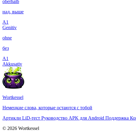
oberhalb
над, выше
A1
Genitiv
ohne
без
A1
Akkusativ
Wortkessel
Немецкие слова, которые остаются с тобой
Артикли
LiD-тест
Руководство
APK для Android
Поддержка
Ко
© 2026 Wortkessel