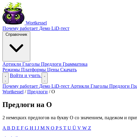
Wortkessel
Почему работает
Демо
LiD-тест
Справочник
Артикли
Глаголы
Предлоги
Грамматика
Режимы
Платформы
Цены
Скачать
Войти и учить
Почему работает
Демо
LiD-тест
Артикли
Глаголы
Предлоги
Гр
Wortkessel
/
Предлоги
/
O
Предлоги на O
2 немецких предлогов на букву O со значением, падежом и при
A
B
D
E
F
G
H
I
J
M
N
O
P
S
T
U
Ü
V
W
Z