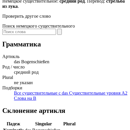
Немецкое существительное:
средний род
. Перевод:
стрельба
из лука
.
Проверить другое слово
Поиск немецкого существительного
Грамматика
Артикль
das
Bogenschießen
Род / число
средний род
Plural
не указан
Подборки
Все существительные с das
Существительные уровня A2
Слова на B
Склонение артикля
Падеж
Singular
Plural