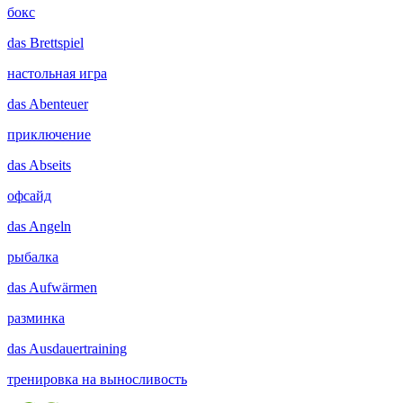
бокс
das
Brettspiel
настольная игра
das
Abenteuer
приключение
das
Abseits
офсайд
das
Angeln
рыбалка
das
Aufwärmen
разминка
das
Ausdauertraining
тренировка на выносливость