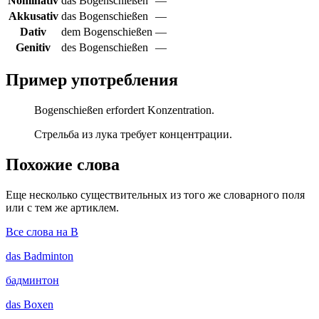
Nominativ
das Bogenschießen
—
Akkusativ
das Bogenschießen
—
Dativ
dem Bogenschießen
—
Genitiv
des Bogenschießen
—
Пример употребления
Bogenschießen erfordert Konzentration.
Стрельба из лука требует концентрации.
Похожие слова
Еще несколько существительных из того же словарного поля
или с тем же артиклем.
Все слова на B
das
Badminton
бадминтон
das
Boxen