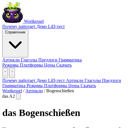
Wortkessel
Почему работает
Демо
LiD-тест
Справочник
Артикли
Глаголы
Предлоги
Грамматика
Режимы
Платформы
Цены
Скачать
Почему работает
Демо
LiD-тест
Артикли
Глаголы
Предлоги
Грамматика
Режимы
Платформы
Цены
Скачать
Wortkessel
/
Артикли
/
Bogenschießen
das
A2
das
Bogenschießen