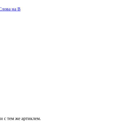
Слова на B
и с тем же артиклем.