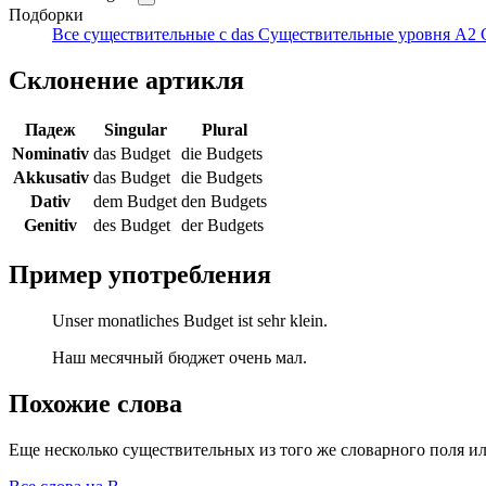
Подборки
Все существительные с das
Существительные уровня A2
Склонение артикля
Падеж
Singular
Plural
Nominativ
das Budget
die Budgets
Akkusativ
das Budget
die Budgets
Dativ
dem Budget
den Budgets
Genitiv
des Budget
der Budgets
Пример употребления
Unser monatliches Budget ist sehr klein.
Наш месячный бюджет очень мал.
Похожие слова
Еще несколько существительных из того же словарного поля ил