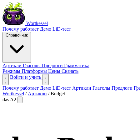
Wortkessel
Почему работает
Демо
LiD-тест
Справочник
Артикли
Глаголы
Предлоги
Грамматика
Режимы
Платформы
Цены
Скачать
Войти и учить
Почему работает
Демо
LiD-тест
Артикли
Глаголы
Предлоги
Гр
Wortkessel
/
Артикли
/
Budget
das
A2