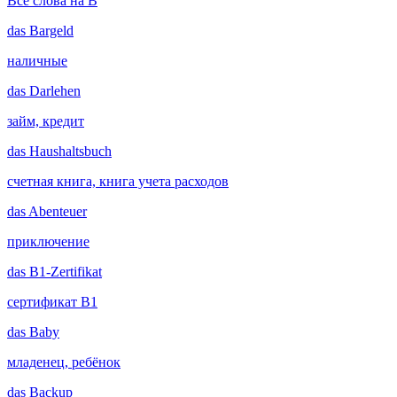
Все слова на B
das
Bargeld
наличные
das
Darlehen
займ, кредит
das
Haushaltsbuch
счетная книга, книга учета расходов
das
Abenteuer
приключение
das
B1-Zertifikat
сертификат B1
das
Baby
младенец, ребёнок
das
Backup