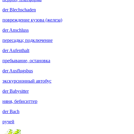
der
Blechschaden
повреждение кузова (железа)
der
Anschluss
пересадка; подключение
der
Aufenthalt
пребывание, остановка
der
Ausflugsbus
экскурсионный автобус
der
Babysitter
няня, бебиситтер
der
Bach
ручей