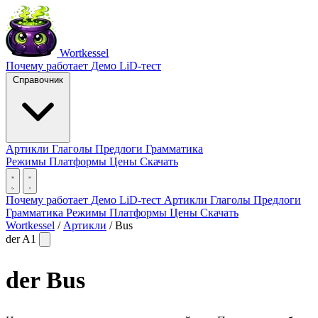
Wortkessel
Почему работает
Демо
LiD-тест
Справочник
Артикли
Глаголы
Предлоги
Грамматика
Режимы
Платформы
Цены
Скачать
Почему работает
Демо
LiD-тест
Артикли
Глаголы
Предлоги
Грамматика
Режимы
Платформы
Цены
Скачать
Wortkessel
/
Артикли
/
Bus
der
A1
der
Bus