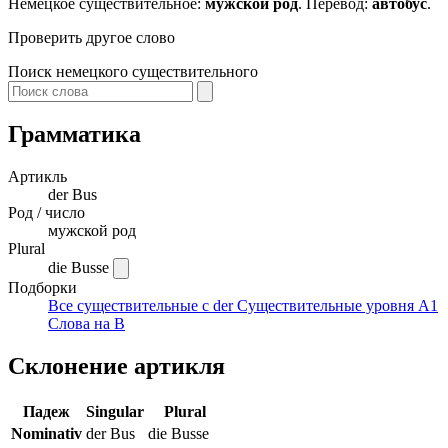
Немецкое существительное:
мужской род
. Перевод:
автобус
.
Проверить другое слово
Поиск немецкого существительного
Грамматика
Артикль
der
Bus
Род / число
мужской род
Plural
die Busse
Подборки
Все существительные с der
Существительные уровня A1
Слова на B
Склонение артикля
Падеж
Singular
Plural
Nominativ
der Bus
die Busse