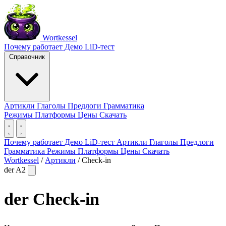
Wortkessel
Почему работает
Демо
LiD-тест
Справочник
Артикли
Глаголы
Предлоги
Грамматика
Режимы
Платформы
Цены
Скачать
Почему работает
Демо
LiD-тест
Артикли
Глаголы
Предлоги
Грамматика
Режимы
Платформы
Цены
Скачать
Wortkessel
/
Артикли
/
Check-in
der
A2
der
Check-in