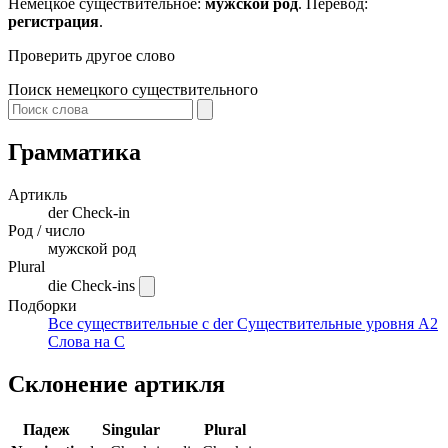
Немецкое существительное:
мужской род
. Перевод:
регистрация
.
Проверить другое слово
Поиск немецкого существительного
Грамматика
Артикль
der
Check-in
Род / число
мужской род
Plural
die Check-ins
Подборки
Все существительные с der
Существительные уровня A2
Слова на C
Склонение артикля
Падеж
Singular
Plural