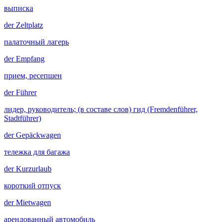
выписка
der
Zeltplatz
палаточный лагерь
der
Empfang
прием, ресепшен
der
Führer
лидер, руководитель; (в составе слов) гид (Fremdenführer,
Stadtführer)
der
Gepäckwagen
тележка для багажа
der
Kurzurlaub
короткий отпуск
der
Mietwagen
арендованный автомобиль