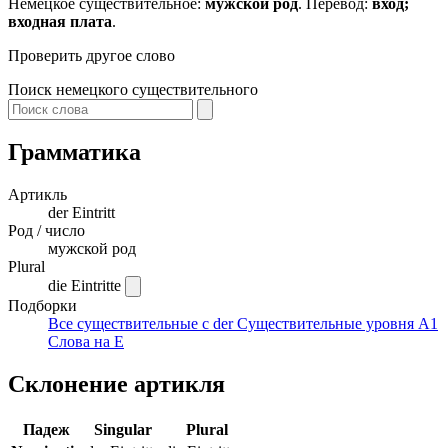
Немецкое существительное:
мужской род
. Перевод:
вход;
входная плата
.
Проверить другое слово
Поиск немецкого существительного
Грамматика
Артикль
der
Eintritt
Род / число
мужской род
Plural
die Eintritte
Подборки
Все существительные с der
Существительные уровня A1
Слова на E
Склонение артикля
Падеж
Singular
Plural