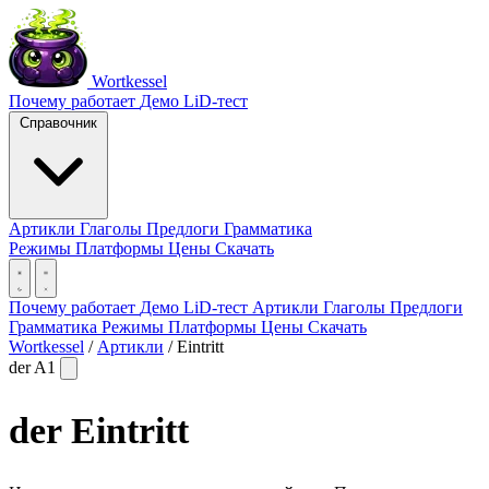
Wortkessel
Почему работает
Демо
LiD-тест
Справочник
Артикли
Глаголы
Предлоги
Грамматика
Режимы
Платформы
Цены
Скачать
Почему работает
Демо
LiD-тест
Артикли
Глаголы
Предлоги
Грамматика
Режимы
Платформы
Цены
Скачать
Wortkessel
/
Артикли
/
Eintritt
der
A1
der
Eintritt