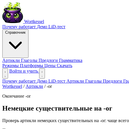
Wortkessel
Почему работает
Демо
LiD-тест
Справочник
Артикли
Глаголы
Предлоги
Грамматика
Режимы
Платформы
Цены
Скачать
Войти и учить
Почему работает
Демо
LiD-тест
Артикли
Глаголы
Предлоги
Гр
Wortkessel
/
Артикли
/
-or
Окончание -or
Немецкие существительные на -or
Проверь артикли немецких существительных на -or: чаще всего