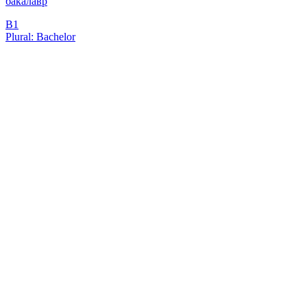
бакалавр
B1
Plural: Bachelor