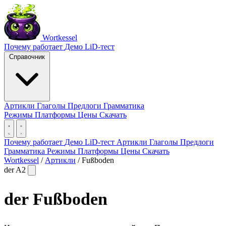
Wortkessel
Почему работает
Демо
LiD-тест
Справочник
Артикли
Глаголы
Предлоги
Грамматика
Режимы
Платформы
Цены
Скачать
Почему работает
Демо
LiD-тест
Артикли
Глаголы
Предлоги
Грамматика
Режимы
Платформы
Цены
Скачать
Wortkessel
/
Артикли
/
Fußboden
der
A2
der
Fußboden