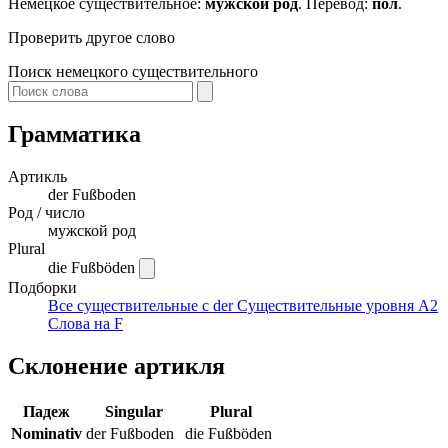
Немецкое существительное:
мужской род
. Перевод:
пол
.
Проверить другое слово
Поиск немецкого существительного
Грамматика
Артикль
der
Fußboden
Род / число
мужской род
Plural
die Fußböden
Подборки
Все существительные с der
Существительные уровня A2
Слова на F
Склонение артикля
Падеж
Singular
Plural
Nominativ
der Fußboden
die Fußböden