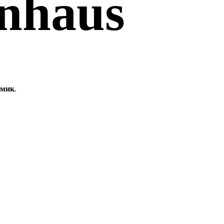
nhaus
омик
.