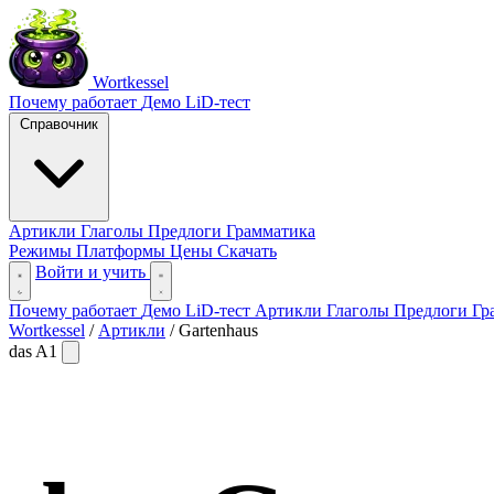
Wortkessel
Почему работает
Демо
LiD-тест
Справочник
Артикли
Глаголы
Предлоги
Грамматика
Режимы
Платформы
Цены
Скачать
Войти и учить
Почему работает
Демо
LiD-тест
Артикли
Глаголы
Предлоги
Гр
Wortkessel
/
Артикли
/
Gartenhaus
das
A1