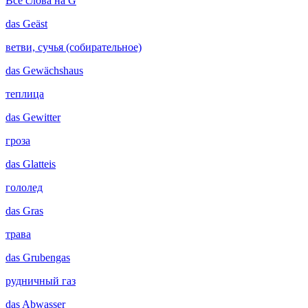
Все слова на G
das
Geäst
ветви, сучья (собирательное)
das
Gewächshaus
теплица
das
Gewitter
гроза
das
Glatteis
гололед
das
Gras
трава
das
Grubengas
рудничный газ
das
Abwasser