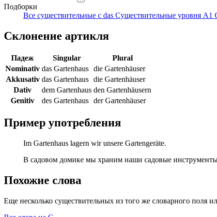
Подборки
Все существительные с das
Существительные уровня A1
Склонение артикля
Падеж
Singular
Plural
Nominativ
das Gartenhaus
die Gartenhäuser
Akkusativ
das Gartenhaus
die Gartenhäuser
Dativ
dem Gartenhaus
den Gartenhäusern
Genitiv
des Gartenhaus
der Gartenhäuser
Пример употребления
Im Gartenhaus lagern wir unsere Gartengeräte.
В садовом домике мы храним наши садовые инструменты
Похожие слова
Еще несколько существительных из того же словарного поля ил