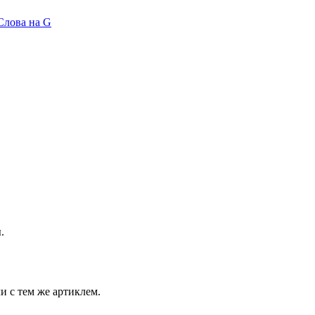
Слова на G
.
и с тем же артиклем.