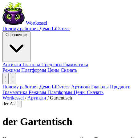
Wortkessel
Почему работает
Демо
LiD-тест
Справочник
Артикли
Глаголы
Предлоги
Грамматика
Режимы
Платформы
Цены
Скачать
Почему работает
Демо
LiD-тест
Артикли
Глаголы
Предлоги
Грамматика
Режимы
Платформы
Цены
Скачать
Wortkessel
/
Артикли
/
Gartentisch
der
A2
der
Gartentisch