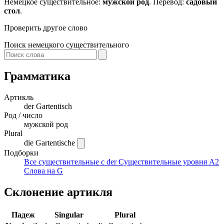
Немецкое существительное:
мужской род
. Перевод:
садовый
стол
.
Проверить другое слово
Поиск немецкого существительного
Грамматика
Артикль
der
Gartentisch
Род / число
мужской род
Plural
die Gartentische
Подборки
Все существительные с der
Существительные уровня A2
Слова на G
Склонение артикля
Падеж
Singular
Plural