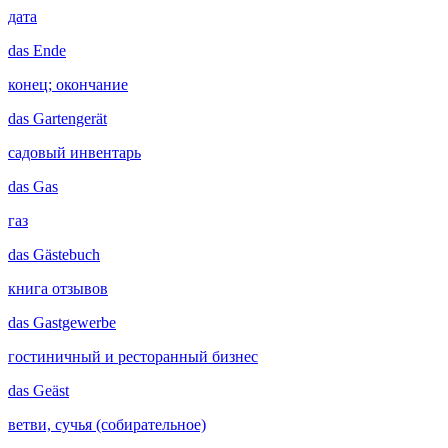
дата
das
Ende
конец; окончание
das
Gartengerät
садовый инвентарь
das
Gas
газ
das
Gästebuch
книга отзывов
das
Gastgewerbe
гостиничный и ресторанный бизнес
das
Geäst
ветви, сучья (собирательное)