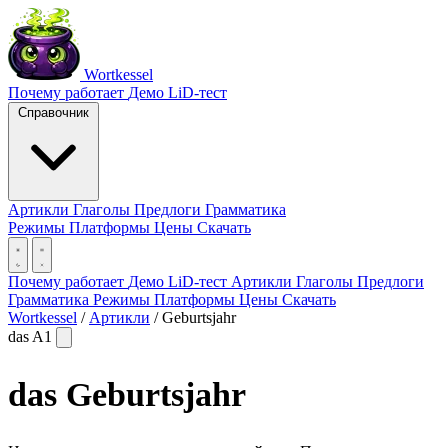
Wortkessel
Почему работает
Демо
LiD-тест
Справочник
Артикли
Глаголы
Предлоги
Грамматика
Режимы
Платформы
Цены
Скачать
Почему работает
Демо
LiD-тест
Артикли
Глаголы
Предлоги
Грамматика
Режимы
Платформы
Цены
Скачать
Wortkessel
/
Артикли
/
Geburtsjahr
das
A1
das
Geburtsjahr