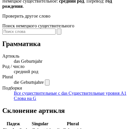
Немецкое существительное:
средний род
. Перевод:
год
рождения
.
Проверить другое слово
Поиск немецкого существительного
Грамматика
Артикль
das
Geburtsjahr
Род / число
средний род
Plural
die Geburtsjahre
Подборки
Все существительные с das
Существительные уровня A1
Слова на G
Склонение артикля
Падеж
Singular
Plural