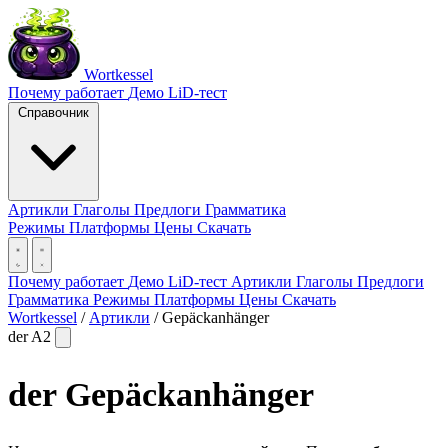
Wortkessel
Почему работает
Демо
LiD-тест
Справочник
Артикли
Глаголы
Предлоги
Грамматика
Режимы
Платформы
Цены
Скачать
Почему работает
Демо
LiD-тест
Артикли
Глаголы
Предлоги
Грамматика
Режимы
Платформы
Цены
Скачать
Wortkessel
/
Артикли
/
Gepäckanhänger
der
A2
der
Gepäckanhänger