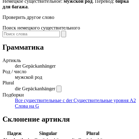
Немецкое существительное:
мужской род
. Перевод:
бирка
для багажа
.
Проверить другое слово
Поиск немецкого существительного
Грамматика
Артикль
der
Gepäckanhänger
Род / число
мужской род
Plural
die Gepäckanhänger
Подборки
Все существительные с der
Существительные уровня A2
Слова на G
Склонение артикля
Падеж
Singular
Plural