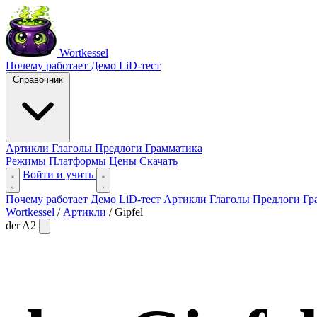
Wortkessel
Почему работает
Демо
LiD-тест
Справочник
Артикли
Глаголы
Предлоги
Грамматика
Режимы
Платформы
Цены
Скачать
Войти и учить
Почему работает
Демо
LiD-тест
Артикли
Глаголы
Предлоги
Гр
Wortkessel
/
Артикли
/
Gipfel
der
A2