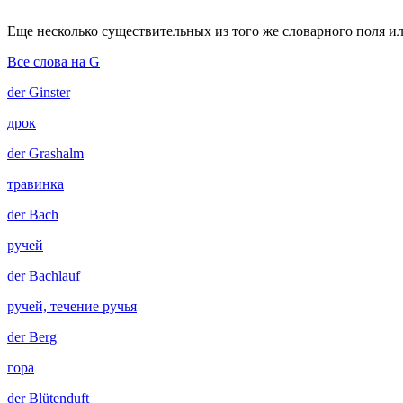
Еще несколько существительных из того же словарного поля ил
Все слова на G
der
Ginster
дрок
der
Grashalm
травинка
der
Bach
ручей
der
Bachlauf
ручей, течение ручья
der
Berg
гора
der
Blütenduft