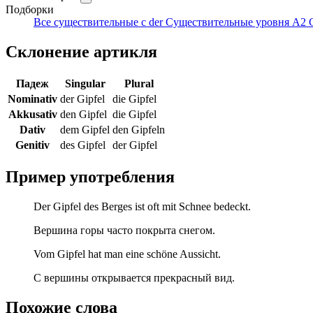
Подборки
Все существительные с der
Существительные уровня A2
Склонение артикля
Падеж
Singular
Plural
Nominativ
der Gipfel
die Gipfel
Akkusativ
den Gipfel
die Gipfel
Dativ
dem Gipfel
den Gipfeln
Genitiv
des Gipfel
der Gipfel
Пример употребления
Der Gipfel des Berges ist oft mit Schnee bedeckt.
Вершина горы часто покрыта снегом.
Vom Gipfel hat man eine schöne Aussicht.
С вершины открывается прекрасный вид.
Похожие слова