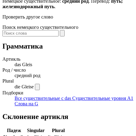
Немецкое существительное:
средний род
. Перевод:
путь;
железнодорожный путь
.
Проверить другое слово
Поиск немецкого существительного
Грамматика
Артикль
das
Gleis
Род / число
средний род
Plural
die Gleise
Подборки
Все существительные с das
Существительные уровня A1
Слова на G
Склонение артикля
Падеж
Singular
Plural