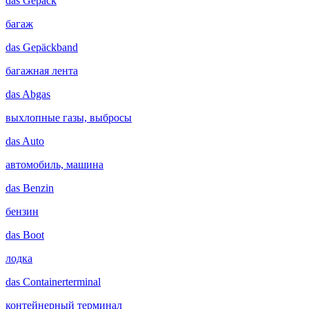
das
Gepäck
багаж
das
Gepäckband
багажная лента
das
Abgas
выхлопные газы, выбросы
das
Auto
автомобиль, машина
das
Benzin
бензин
das
Boot
лодка
das
Containerterminal
контейнерный терминал