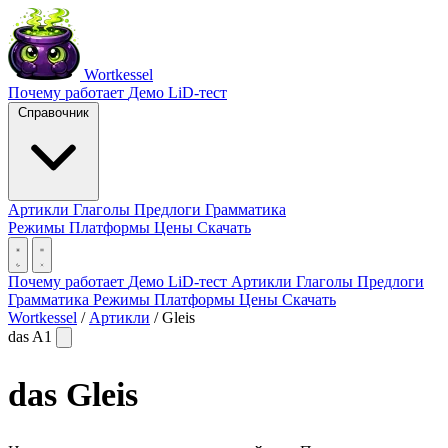
Wortkessel
Почему работает
Демо
LiD-тест
Справочник
Артикли
Глаголы
Предлоги
Грамматика
Режимы
Платформы
Цены
Скачать
Почему работает
Демо
LiD-тест
Артикли
Глаголы
Предлоги
Грамматика
Режимы
Платформы
Цены
Скачать
Wortkessel
/
Артикли
/
Gleis
das
A1
das
Gleis