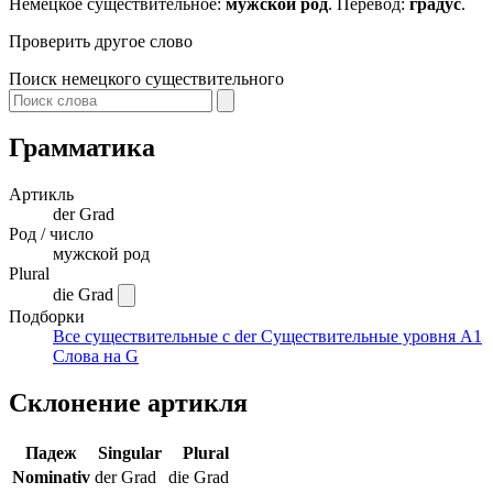
Немецкое существительное:
мужской род
. Перевод:
градус
.
Проверить другое слово
Поиск немецкого существительного
Грамматика
Артикль
der
Grad
Род / число
мужской род
Plural
die Grad
Подборки
Все существительные с der
Существительные уровня A1
Слова на G
Склонение артикля
Падеж
Singular
Plural
Nominativ
der Grad
die Grad