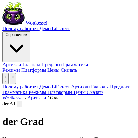
Wortkessel
Почему работает
Демо
LiD-тест
Справочник
Артикли
Глаголы
Предлоги
Грамматика
Режимы
Платформы
Цены
Скачать
Почему работает
Демо
LiD-тест
Артикли
Глаголы
Предлоги
Грамматика
Режимы
Платформы
Цены
Скачать
Wortkessel
/
Артикли
/
Grad
der
A1
der
Grad