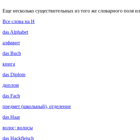
Еще несколько существительных из того же словарного поля ил
Все слова на H
das
Alphabet
алфавит
das
Buch
книга
das
Diplom
диплом
das
Fach
предмет (школьный), отделение
das
Haar
волос; волосы
das
Hackfleisch