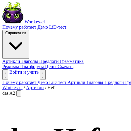
Wortkessel
Почему работает
Демо
LiD-тест
Справочник
Артикли
Глаголы
Предлоги
Грамматика
Режимы
Платформы
Цены
Скачать
Войти и учить
Почему работает
Демо
LiD-тест
Артикли
Глаголы
Предлоги
Гр
Wortkessel
/
Артикли
/
Heft
das
A2