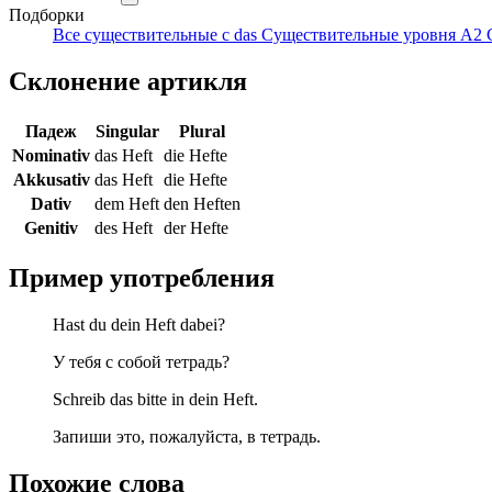
Подборки
Все существительные с das
Существительные уровня A2
Склонение артикля
Падеж
Singular
Plural
Nominativ
das Heft
die Hefte
Akkusativ
das Heft
die Hefte
Dativ
dem Heft
den Heften
Genitiv
des Heft
der Hefte
Пример употребления
Hast du dein Heft dabei?
У тебя с собой тетрадь?
Schreib das bitte in dein Heft.
Запиши это, пожалуйста, в тетрадь.
Похожие слова