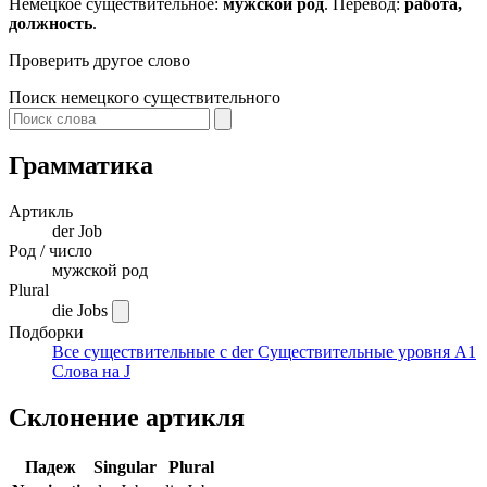
Немецкое существительное:
мужской род
. Перевод:
работа,
должность
.
Проверить другое слово
Поиск немецкого существительного
Грамматика
Артикль
der
Job
Род / число
мужской род
Plural
die Jobs
Подборки
Все существительные с der
Существительные уровня A1
Слова на J
Склонение артикля
Падеж
Singular
Plural