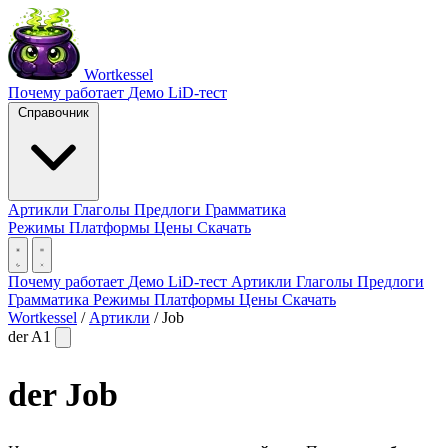
Wortkessel
Почему работает
Демо
LiD-тест
Справочник
Артикли
Глаголы
Предлоги
Грамматика
Режимы
Платформы
Цены
Скачать
Почему работает
Демо
LiD-тест
Артикли
Глаголы
Предлоги
Грамматика
Режимы
Платформы
Цены
Скачать
Wortkessel
/
Артикли
/
Job
der
A1
der
Job