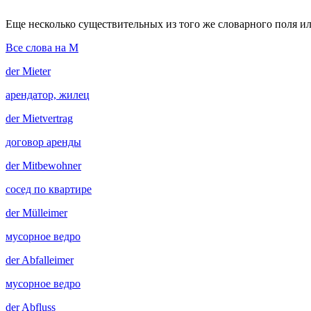
Еще несколько существительных из того же словарного поля ил
Все слова на M
der
Mieter
арендатор, жилец
der
Mietvertrag
договор аренды
der
Mitbewohner
сосед по квартире
der
Mülleimer
мусорное ведро
der
Abfalleimer
мусорное ведро
der
Abfluss