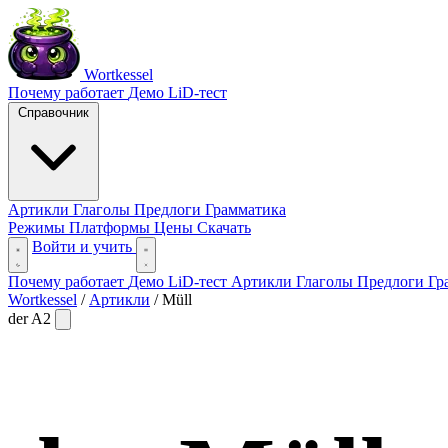
Wortkessel
Почему работает
Демо
LiD-тест
Справочник
Артикли
Глаголы
Предлоги
Грамматика
Режимы
Платформы
Цены
Скачать
Войти и учить
Почему работает
Демо
LiD-тест
Артикли
Глаголы
Предлоги
Гр
Wortkessel
/
Артикли
/
Müll
der
A2