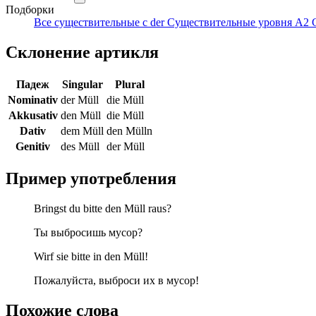
Подборки
Все существительные с der
Существительные уровня A2
Склонение артикля
Падеж
Singular
Plural
Nominativ
der Müll
die Müll
Akkusativ
den Müll
die Müll
Dativ
dem Müll
den Mülln
Genitiv
des Müll
der Müll
Пример употребления
Bringst du bitte den Müll raus?
Ты выбросишь мусор?
Wirf sie bitte in den Müll!
Пожалуйста, выброси их в мусор!
Похожие слова