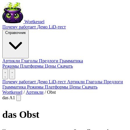
Wortkessel
Почему работает
Демо
LiD-тест
Справочник
Артикли
Глаголы
Предлоги
Грамматика
Режимы
Платформы
Цены
Скачать
Почему работает
Демо
LiD-тест
Артикли
Глаголы
Предлоги
Грамматика
Режимы
Платформы
Цены
Скачать
Wortkessel
/
Артикли
/
Obst
das
A1
das
Obst