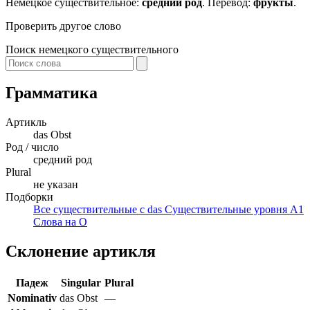
Немецкое существительное:
средний род
. Перевод:
фрукты
.
Проверить другое слово
Поиск немецкого существительного
Грамматика
Артикль
das
Obst
Род / число
средний род
Plural
не указан
Подборки
Все существительные с das
Существительные уровня A1
Слова на O
Склонение артикля
Падеж
Singular
Plural
Nominativ
das Obst
—