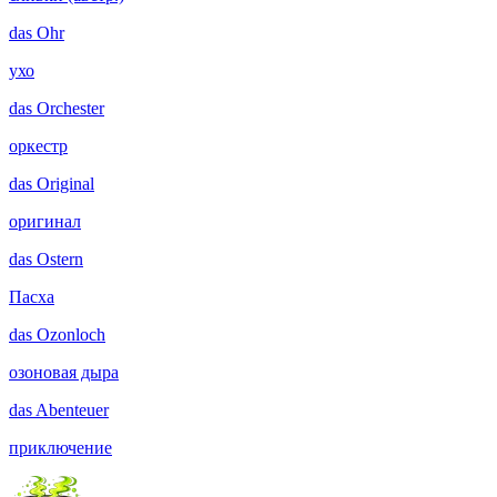
das
Ohr
ухо
das
Orchester
оркестр
das
Original
оригинал
das
Ostern
Пасха
das
Ozonloch
озоновая дыра
das
Abenteuer
приключение