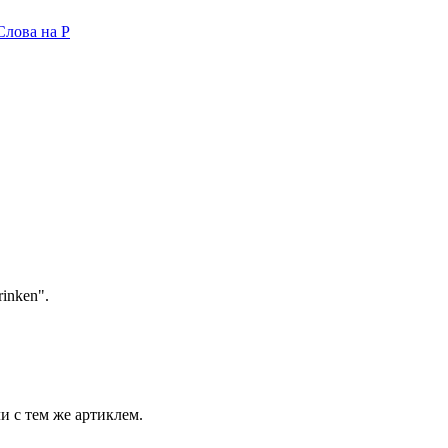
Слова на P
rinken".
и с тем же артиклем.