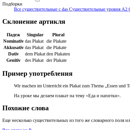
Подборки
Все существительные с das
Существительные уровня A2
Склонение артикля
Падеж
Singular
Plural
Nominativ
das Plakat
die Plakate
Akkusativ
das Plakat
die Plakate
Dativ
dem Plakat
den Plakaten
Genitiv
des Plakat
der Plakate
Пример употребления
Wir machen im Unterricht ein Plakat zum Thema „Essen und T
На уроке мы делаем плакат на тему «Еда и напитки».
Похожие слова
Еще несколько существительных из того же словарного поля ил