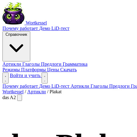
Wortkessel
Почему работает
Демо
LiD-тест
Справочник
Артикли
Глаголы
Предлоги
Грамматика
Режимы
Платформы
Цены
Скачать
Войти и учить
Почему работает
Демо
LiD-тест
Артикли
Глаголы
Предлоги
Гр
Wortkessel
/
Артикли
/
Plakat
das
A2