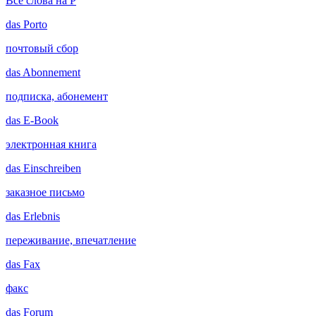
Все слова на P
das
Porto
почтовый сбор
das
Abonnement
подписка, абонемент
das
E-Book
электронная книга
das
Einschreiben
заказное письмо
das
Erlebnis
переживание, впечатление
das
Fax
факс
das
Forum