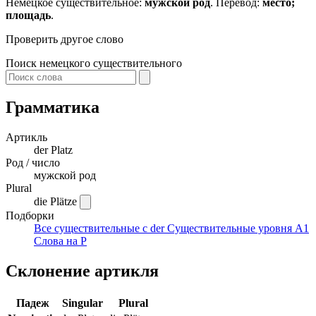
Немецкое существительное:
мужской род
. Перевод:
место;
площадь
.
Проверить другое слово
Поиск немецкого существительного
Грамматика
Артикль
der
Platz
Род / число
мужской род
Plural
die Plätze
Подборки
Все существительные с der
Существительные уровня A1
Слова на P
Склонение артикля
Падеж
Singular
Plural