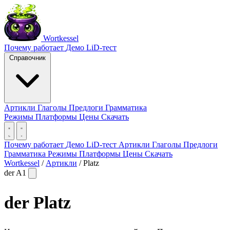
Wortkessel
Почему работает
Демо
LiD-тест
Справочник
Артикли
Глаголы
Предлоги
Грамматика
Режимы
Платформы
Цены
Скачать
Почему работает
Демо
LiD-тест
Артикли
Глаголы
Предлоги
Грамматика
Режимы
Платформы
Цены
Скачать
Wortkessel
/
Артикли
/
Platz
der
A1
der
Platz