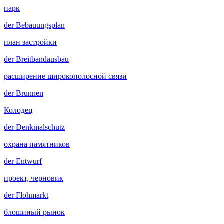
парк
der
Bebauungsplan
план застройки
der
Breitbandausbau
расширение широкополосной связи
der
Brunnen
Колодец
der
Denkmalschutz
охрана памятников
der
Entwurf
проект, черновик
der
Flohmarkt
блошиный рынок