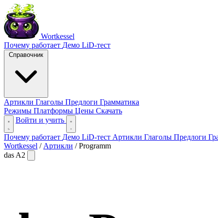
Wortkessel
Почему работает
Демо
LiD-тест
Справочник
Артикли
Глаголы
Предлоги
Грамматика
Режимы
Платформы
Цены
Скачать
Войти и учить
Почему работает
Демо
LiD-тест
Артикли
Глаголы
Предлоги
Гр
Wortkessel
/
Артикли
/
Programm
das
A2