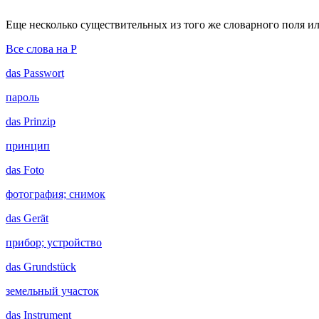
Еще несколько существительных из того же словарного поля ил
Все слова на P
das
Passwort
пароль
das
Prinzip
принцип
das
Foto
фотография; снимок
das
Gerät
прибор; устройство
das
Grundstück
земельный участок
das
Instrument