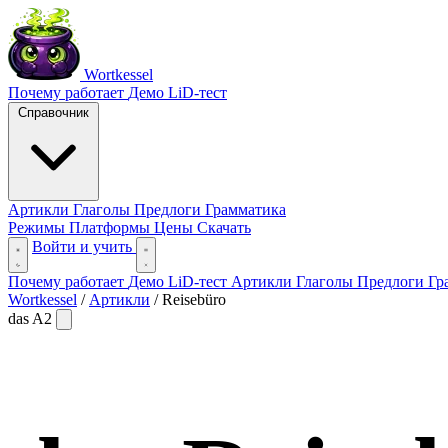
Wortkessel
Почему работает
Демо
LiD-тест
Справочник
Артикли
Глаголы
Предлоги
Грамматика
Режимы
Платформы
Цены
Скачать
Войти и учить
Почему работает
Демо
LiD-тест
Артикли
Глаголы
Предлоги
Гр
Wortkessel
/
Артикли
/
Reisebüro
das
A2