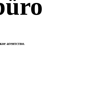
büro
кое агентство
.