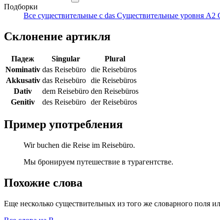
Подборки
Все существительные с das
Существительные уровня A2
Склонение артикля
Падеж
Singular
Plural
Nominativ
das Reisebüro
die Reisebüros
Akkusativ
das Reisebüro
die Reisebüros
Dativ
dem Reisebüro
den Reisebüros
Genitiv
des Reisebüro
der Reisebüros
Пример употребления
Wir buchen die Reise im Reisebüro.
Мы бронируем путешествие в турагентстве.
Похожие слова
Еще несколько существительных из того же словарного поля ил