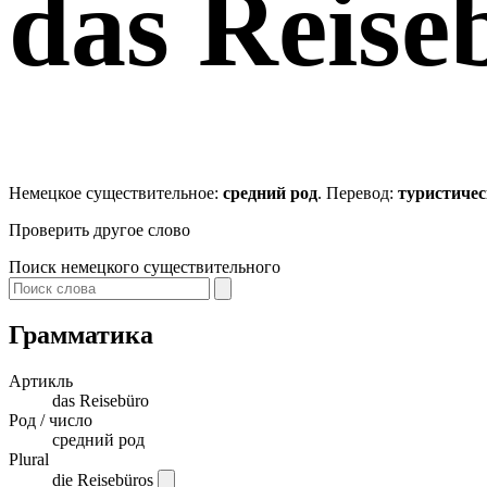
das
Reise
Немецкое существительное:
средний род
. Перевод:
туристичес
Проверить другое слово
Поиск немецкого существительного
Грамматика
Артикль
das
Reisebüro
Род / число
средний род
Plural
die Reisebüros