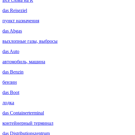
Все слова на R
das
Reiseziel
пункт назначения
das
Abgas
выхлопные газы, выбросы
das
Auto
автомобиль, машина
das
Benzin
бензин
das
Boot
лодка
das
Containerterminal
контейнерный терминал
das
Distributionszentrum