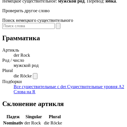
Немецкое существительное:
мужской род
. Перевод:
юбка
.
Проверить другое слово
Поиск немецкого существительного
Грамматика
Артикль
der
Rock
Род / число
мужской род
Plural
die Röcke
Подборки
Все существительные с der
Существительные уровня A2
Слова на R
Склонение артикля
Падеж
Singular
Plural
Nominativ
der Rock
die Röcke