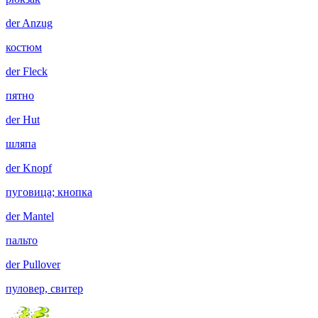
der
Anzug
костюм
der
Fleck
пятно
der
Hut
шляпа
der
Knopf
пуговица; кнопка
der
Mantel
пальто
der
Pullover
пуловер, свитер