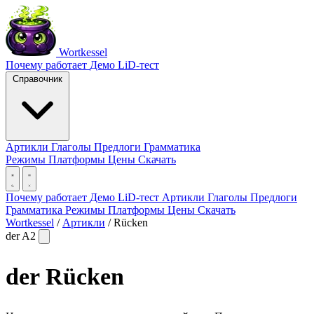
Wortkessel
Почему работает
Демо
LiD-тест
Справочник
Артикли
Глаголы
Предлоги
Грамматика
Режимы
Платформы
Цены
Скачать
Почему работает
Демо
LiD-тест
Артикли
Глаголы
Предлоги
Грамматика
Режимы
Платформы
Цены
Скачать
Wortkessel
/
Артикли
/
Rücken
der
A2
der
Rücken