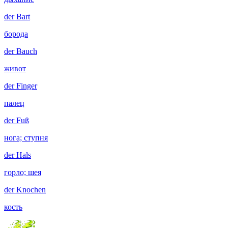
der
Bart
борода
der
Bauch
живот
der
Finger
палец
der
Fuß
нога; ступня
der
Hals
горло; шея
der
Knochen
кость