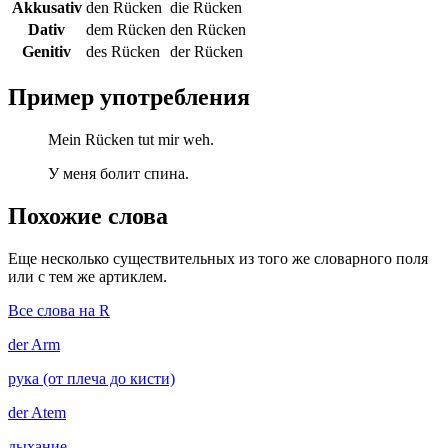
Akkusativ
den Rücken
die Rücken
Dativ
dem Rücken
den Rücken
Genitiv
des Rücken
der Rücken
Пример употребления
Mein Rücken tut mir weh.
У меня болит спина.
Похожие слова
Еще несколько существительных из того же словарного поля
или с тем же артиклем.
Все слова на R
der
Arm
рука (от плеча до кисти)
der
Atem
дыхание