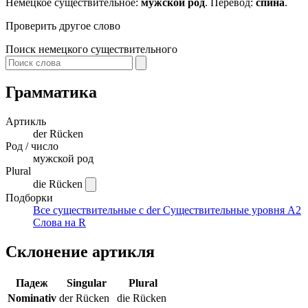
Немецкое существительное:
мужской род
. Перевод:
спина
.
Проверить другое слово
Поиск немецкого существительного
Грамматика
Артикль
der
Rücken
Род / число
мужской род
Plural
die Rücken
Подборки
Все существительные с der
Существительные уровня A2
Слова на R
Склонение артикля
Падеж
Singular
Plural
Nominativ
der Rücken
die Rücken