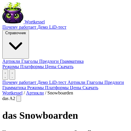
Wortkessel
Почему работает
Демо
LiD-тест
Справочник
Артикли
Глаголы
Предлоги
Грамматика
Режимы
Платформы
Цены
Скачать
Почему работает
Демо
LiD-тест
Артикли
Глаголы
Предлоги
Грамматика
Режимы
Платформы
Цены
Скачать
Wortkessel
/
Артикли
/
Snowboarden
das
A2
das
Snowboarden