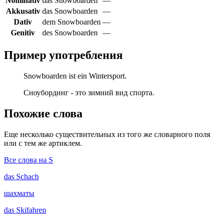
Nominativ
das Snowboarden
—
Akkusativ
das Snowboarden
—
Dativ
dem Snowboarden
—
Genitiv
des Snowboarden
—
Пример употребления
Snowboarden ist ein Wintersport.
Сноубординг - это зимний вид спорта.
Похожие слова
Еще несколько существительных из того же словарного поля
или с тем же артиклем.
Все слова на S
das
Schach
шахматы
das
Skifahren