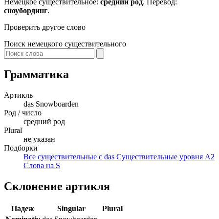
Немецкое существительное:
средний род
. Перевод:
сноубординг
.
Проверить другое слово
Поиск немецкого существительного
Грамматика
Артикль
das
Snowboarden
Род / число
средний род
Plural
не указан
Подборки
Все существительные с das
Существительные уровня A2
Слова на S
Склонение артикля
Падеж
Singular
Plural