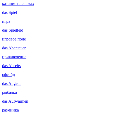
катание на лыжах
das
Spiel
игра
das
Spielfeld
игровое поле
das
Abenteuer
приключение
das
Abseits
офсайд
das
Angeln
рыбалка
das
Aufwärmen
разминка