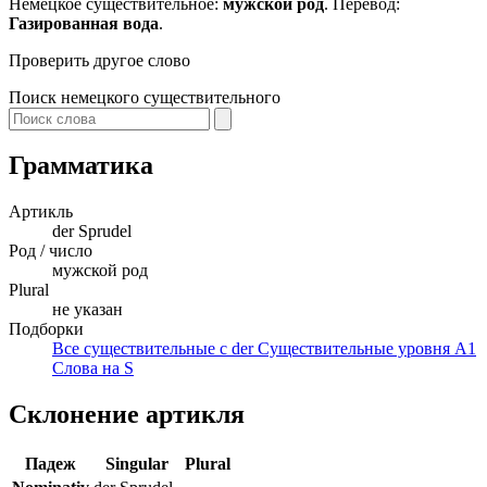
Немецкое существительное:
мужской род
. Перевод:
Газированная вода
.
Проверить другое слово
Поиск немецкого существительного
Грамматика
Артикль
der
Sprudel
Род / число
мужской род
Plural
не указан
Подборки
Все существительные с der
Существительные уровня A1
Слова на S
Склонение артикля
Падеж
Singular
Plural