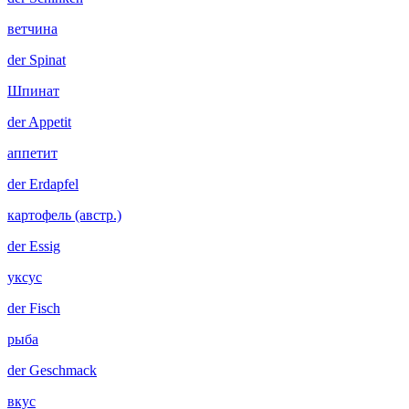
ветчина
der
Spinat
Шпинат
der
Appetit
аппетит
der
Erdapfel
картофель (австр.)
der
Essig
уксус
der
Fisch
рыба
der
Geschmack
вкус