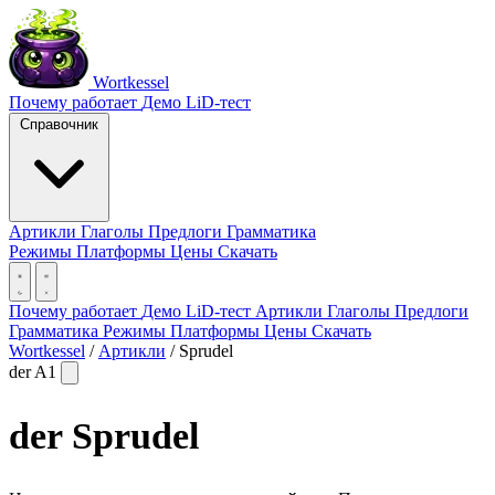
Wortkessel
Почему работает
Демо
LiD-тест
Справочник
Артикли
Глаголы
Предлоги
Грамматика
Режимы
Платформы
Цены
Скачать
Почему работает
Демо
LiD-тест
Артикли
Глаголы
Предлоги
Грамматика
Режимы
Платформы
Цены
Скачать
Wortkessel
/
Артикли
/
Sprudel
der
A1
der
Sprudel