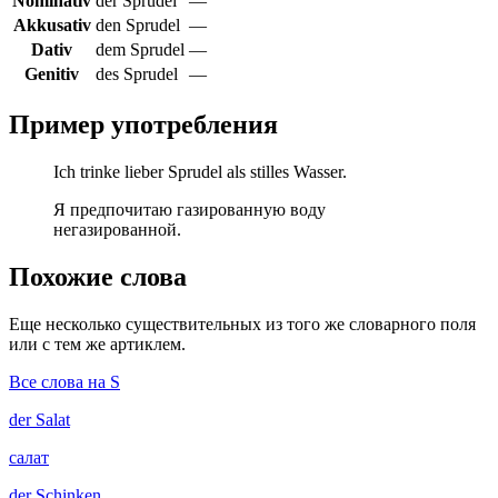
Nominativ
der Sprudel
—
Akkusativ
den Sprudel
—
Dativ
dem Sprudel
—
Genitiv
des Sprudel
—
Пример употребления
Ich trinke lieber Sprudel als stilles Wasser.
Я предпочитаю газированную воду
негазированной.
Похожие слова
Еще несколько существительных из того же словарного поля
или с тем же артиклем.
Все слова на S
der
Salat
салат
der
Schinken