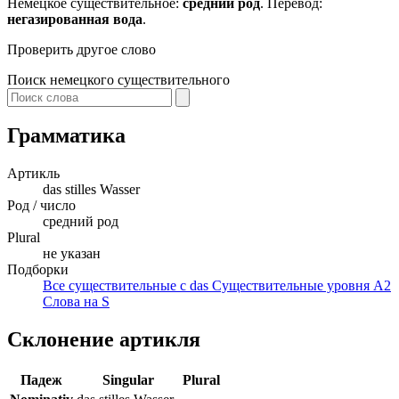
Немецкое существительное:
средний род
. Перевод:
негазированная вода
.
Проверить другое слово
Поиск немецкого существительного
Грамматика
Артикль
das
stilles Wasser
Род / число
средний род
Plural
не указан
Подборки
Все существительные с das
Существительные уровня A2
Слова на S
Склонение артикля
Падеж
Singular
Plural