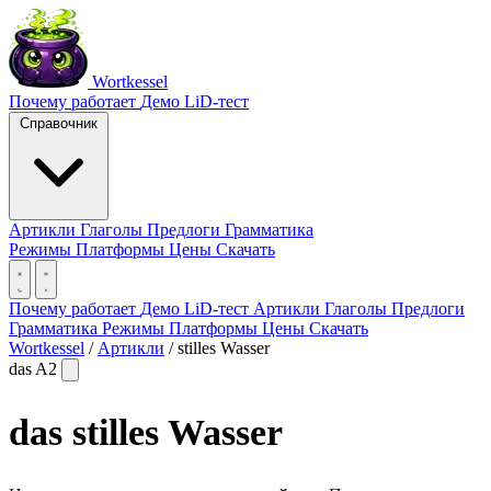
Wortkessel
Почему работает
Демо
LiD-тест
Справочник
Артикли
Глаголы
Предлоги
Грамматика
Режимы
Платформы
Цены
Скачать
Почему работает
Демо
LiD-тест
Артикли
Глаголы
Предлоги
Грамматика
Режимы
Платформы
Цены
Скачать
Wortkessel
/
Артикли
/
stilles Wasser
das
A2
das
stilles Wasser