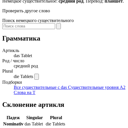
Немецкое существительное:
средний род
. Перевод:
планшет
.
Проверить другое слово
Поиск немецкого существительного
Грамматика
Артикль
das
Tablet
Род / число
средний род
Plural
die Tablets
Подборки
Все существительные с das
Существительные уровня A2
Слова на T
Склонение артикля
Падеж
Singular
Plural
Nominativ
das Tablet
die Tablets