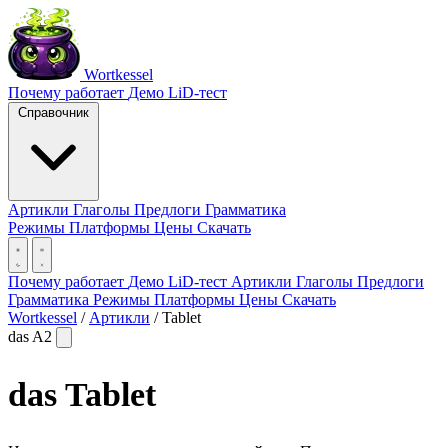
Wortkessel
Почему работает
Демо
LiD-тест
Справочник
Артикли
Глаголы
Предлоги
Грамматика
Режимы
Платформы
Цены
Скачать
Почему работает
Демо
LiD-тест
Артикли
Глаголы
Предлоги
Грамматика
Режимы
Платформы
Цены
Скачать
Wortkessel
/
Артикли
/
Tablet
das
A2
das
Tablet