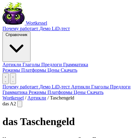
Wortkessel
Почему работает
Демо
LiD-тест
Справочник
Артикли
Глаголы
Предлоги
Грамматика
Режимы
Платформы
Цены
Скачать
Почему работает
Демо
LiD-тест
Артикли
Глаголы
Предлоги
Грамматика
Режимы
Платформы
Цены
Скачать
Wortkessel
/
Артикли
/
Taschengeld
das
A2
das
Taschengeld