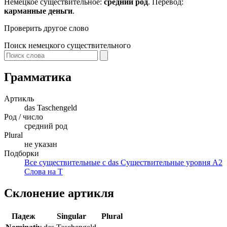
Немецкое существительное:
средний род
. Перевод:
карманные деньги
.
Проверить другое слово
Поиск немецкого существительного
Грамматика
Артикль
das
Taschengeld
Род / число
средний род
Plural
не указан
Подборки
Все существительные с das
Существительные уровня A2
Слова на T
Склонение артикля
Падеж
Singular
Plural