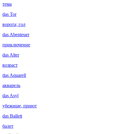
тема
das
Tor
ворота; гол
das
Abenteuer
приключение
das
Alter
возраст
das
Aquarell
акварель
das
Asyl
убежище, приют
das
Ballett
балет