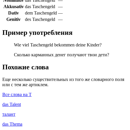
Nominativ
das Taschengeld
—
Akkusativ
das Taschengeld
—
Dativ
dem Taschengeld
—
Genitiv
des Taschengeld
—
Пример употребления
Wie viel Taschengeld bekommen deine Kinder?
Сколько карманных денег получают твои дети?
Похожие слова
Еще несколько существительных из того же словарного поля
или с тем же артиклем.
Все слова на T
das
Talent
талант
das
Thema