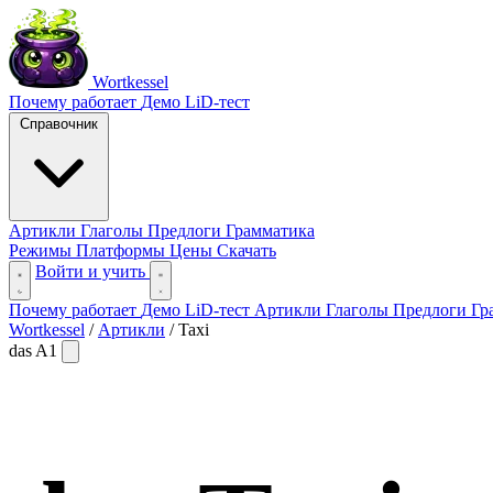
Wortkessel
Почему работает
Демо
LiD-тест
Справочник
Артикли
Глаголы
Предлоги
Грамматика
Режимы
Платформы
Цены
Скачать
Войти и учить
Почему работает
Демо
LiD-тест
Артикли
Глаголы
Предлоги
Гр
Wortkessel
/
Артикли
/
Taxi
das
A1