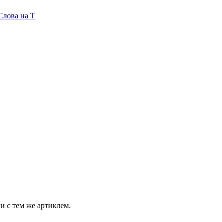
Слова на T
и с тем же артиклем.