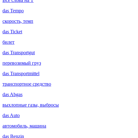
Все слова на T
das
Tempo
скорость, темп
das
Ticket
билет
das
Transportgut
перевозимый груз
das
Transportmittel
транспортное средство
das
Abgas
выхлопные газы, выбросы
das
Auto
автомобиль, машина
das
Benzin