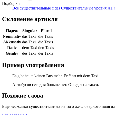
Подборки
Все существительные с das
Существительные уровня A1
Склонение артикля
Падеж
Singular
Plural
Nominativ
das Taxi
die Taxis
Akkusativ
das Taxi
die Taxis
Dativ
dem Taxi
den Taxis
Genitiv
des Taxi
der Taxis
Пример употребления
Es gibt heute keinen Bus mehr. Er fährt mit dem Taxi.
Автобусов сегодня больше нет. Он едет на такси.
Похожие слова
Еще несколько существительных из того же словарного поля ил