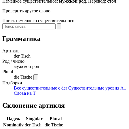
Немецкое существительное:
мужской род
. Перевод:
стол
.
Проверить другое слово
Поиск немецкого существительного
Грамматика
Артикль
der
Tisch
Род / число
мужской род
Plural
die Tische
Подборки
Все существительные с der
Существительные уровня A1
Слова на T
Склонение артикля
Падеж
Singular
Plural
Nominativ
der Tisch
die Tische