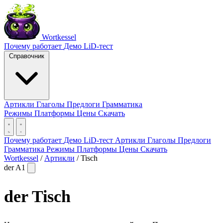
Wortkessel
Почему работает
Демо
LiD-тест
Справочник
Артикли
Глаголы
Предлоги
Грамматика
Режимы
Платформы
Цены
Скачать
Почему работает
Демо
LiD-тест
Артикли
Глаголы
Предлоги
Грамматика
Режимы
Платформы
Цены
Скачать
Wortkessel
/
Артикли
/
Tisch
der
A1
der
Tisch