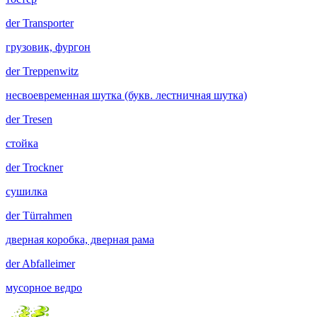
der
Transporter
грузовик, фургон
der
Treppenwitz
несвоевременная шутка (букв. лестничная шутка)
der
Tresen
стойка
der
Trockner
сушилка
der
Türrahmen
дверная коробка, дверная рама
der
Abfalleimer
мусорное ведро