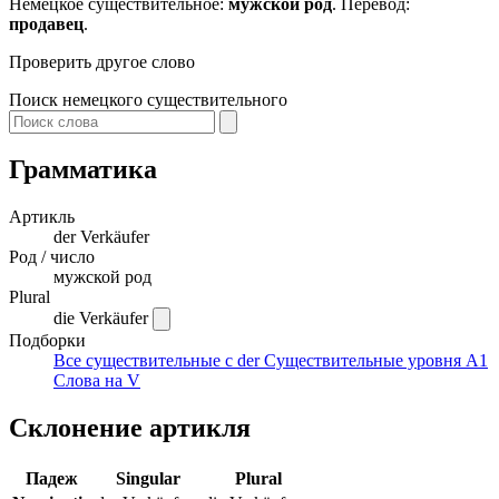
Немецкое существительное:
мужской род
. Перевод:
продавец
.
Проверить другое слово
Поиск немецкого существительного
Грамматика
Артикль
der
Verkäufer
Род / число
мужской род
Plural
die Verkäufer
Подборки
Все существительные с der
Существительные уровня A1
Слова на V
Склонение артикля
Падеж
Singular
Plural