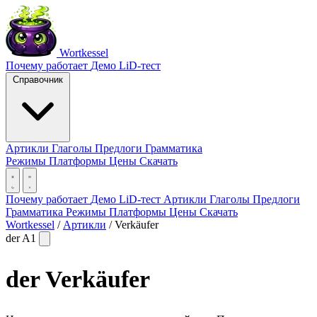
Wortkessel
Почему работает
Демо
LiD-тест
Справочник
Артикли
Глаголы
Предлоги
Грамматика
Режимы
Платформы
Цены
Скачать
Почему работает
Демо
LiD-тест
Артикли
Глаголы
Предлоги
Грамматика
Режимы
Платформы
Цены
Скачать
Wortkessel
/
Артикли
/
Verkäufer
der
A1
der
Verkäufer