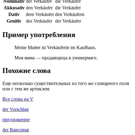
Nominativ
der Verkäufer
die Verkäufer
Akkusativ
den Verkäufer
die Verkäufer
Dativ
dem Verkäufer
den Verkäufern
Genitiv
des Verkäufer
der Verkäufer
Пример употребления
Meine Mutter ist Verkäuferin im Kaufhaus.
Моя мама — продавщица в универмаге.
Похожие слова
Еще несколько существительных из того же словарного поля
или с тем же артиклем.
Все слова на V
der
Vorschlag
предложение
der
Bancomat