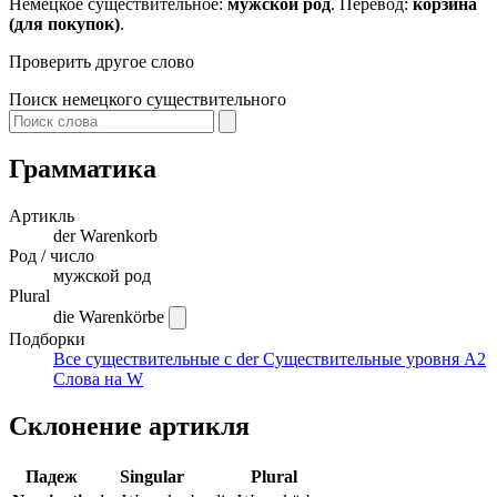
Немецкое существительное:
мужской род
. Перевод:
корзина
(для покупок)
.
Проверить другое слово
Поиск немецкого существительного
Грамматика
Артикль
der
Warenkorb
Род / число
мужской род
Plural
die Warenkörbe
Подборки
Все существительные с der
Существительные уровня A2
Слова на W
Склонение артикля
Падеж
Singular
Plural