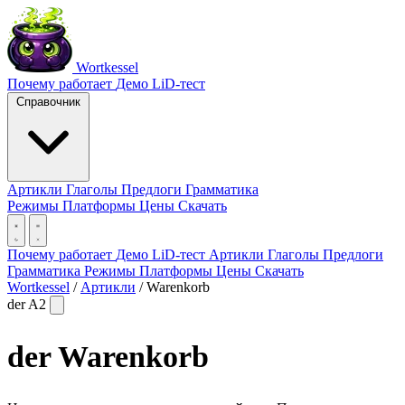
Wortkessel
Почему работает
Демо
LiD-тест
Справочник
Артикли
Глаголы
Предлоги
Грамматика
Режимы
Платформы
Цены
Скачать
Почему работает
Демо
LiD-тест
Артикли
Глаголы
Предлоги
Грамматика
Режимы
Платформы
Цены
Скачать
Wortkessel
/
Артикли
/
Warenkorb
der
A2
der
Warenkorb