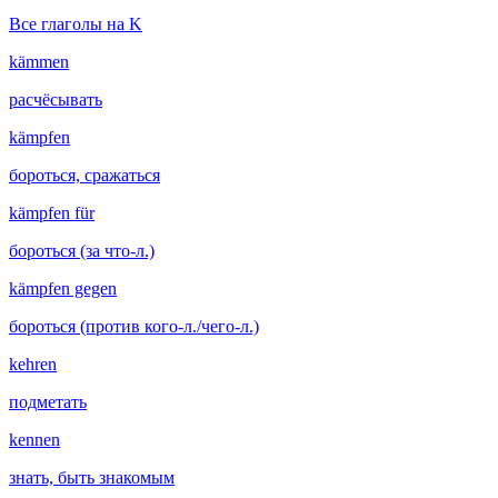
Все глаголы на K
kämmen
расчёсывать
kämpfen
бороться, сражаться
kämpfen für
бороться (за что-л.)
kämpfen gegen
бороться (против кого-л./чего-л.)
kehren
подметать
kennen
знать, быть знакомым