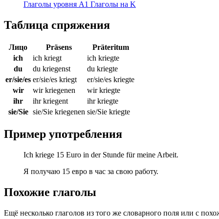
Глаголы уровня A1
Глаголы на K
Таблица спряжения
Лицо
Präsens
Präteritum
ich
ich kriegt
ich kriegte
du
du kriegenst
du kriegte
er/sie/es
er/sie/es kriegt
er/sie/es kriegte
wir
wir kriegenen
wir kriegte
ihr
ihr kriegent
ihr kriegte
sie/Sie
sie/Sie kriegenen
sie/Sie kriegte
Пример употребления
Ich kriege 15 Euro in der Stunde für meine Arbeit.
Я получаю 15 евро в час за свою работу.
Похожие глаголы
Ещё несколько глаголов из того же словарного поля или с пох