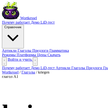
Wortkessel
Почему работает
Демо
LiD-тест
Справочник
Артикли
Глаголы
Предлоги
Грамматика
Режимы
Платформы
Цены
Скачать
Войти и учить
Почему работает
Демо
LiD-тест
Артикли
Глаголы
Предлоги
Гр
Wortkessel
/
Глаголы
/
kriegen
глагол
A1