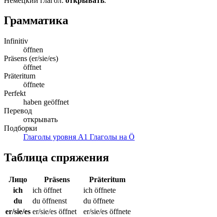
Немецкий глагол:
открывать
.
Грамматика
Infinitiv
öffnen
Präsens (er/sie/es)
öffnet
Präteritum
öffnete
Perfekt
haben geöffnet
Перевод
открывать
Подборки
Глаголы уровня A1
Глаголы на Ö
Таблица спряжения
Лицо
Präsens
Präteritum
ich
ich öffnet
ich öffnete
du
du öffnenst
du öffnete
er/sie/es
er/sie/es öffnet
er/sie/es öffnete