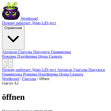
Wortkessel
Почему работает
Демо
LiD-тест
Справочник
Артикли
Глаголы
Предлоги
Грамматика
Режимы
Платформы
Цены
Скачать
Почему работает
Демо
LiD-тест
Артикли
Глаголы
Предлоги
Грамматика
Режимы
Платформы
Цены
Скачать
Wortkessel
/
Глаголы
/
öffnen
глагол
A1
öffnen