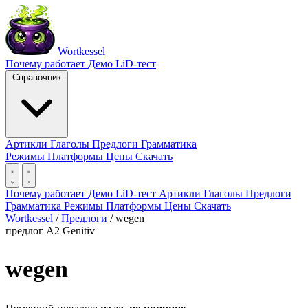
Wortkessel
Почему работает
Демо
LiD-тест
Справочник
Артикли
Глаголы
Предлоги
Грамматика
Режимы
Платформы
Цены
Скачать
Почему работает
Демо
LiD-тест
Артикли
Глаголы
Предлоги
Грамматика
Режимы
Платформы
Цены
Скачать
Wortkessel
/
Предлоги
/
wegen
предлог
A2
Genitiv
wegen