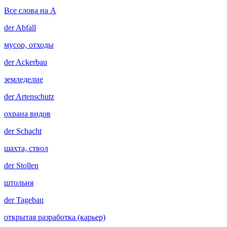
Все слова на A
der
Abfall
мусор, отходы
der
Ackerbau
земледелие
der
Artenschutz
охрана видов
der
Schacht
шахта, ствол
der
Stollen
штольня
der
Tagebau
открытая разработка (карьер)