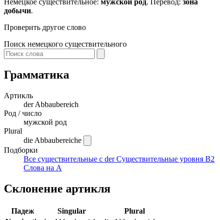
Немецкое существительное:
мужской род
. Перевод:
зона
добычи
.
Проверить другое слово
Поиск немецкого существительного
Грамматика
Артикль
der
Abbaubereich
Род / число
мужской род
Plural
die Abbaubereiche
Подборки
Все существительные с der
Существительные уровня B2
Слова на A
Склонение артикля
Падеж
Singular
Plural