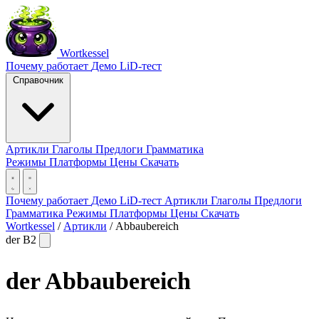
Wortkessel
Почему работает
Демо
LiD-тест
Справочник
Артикли
Глаголы
Предлоги
Грамматика
Режимы
Платформы
Цены
Скачать
Почему работает
Демо
LiD-тест
Артикли
Глаголы
Предлоги
Грамматика
Режимы
Платформы
Цены
Скачать
Wortkessel
/
Артикли
/
Abbaubereich
der
B2
der
Abbaubereich