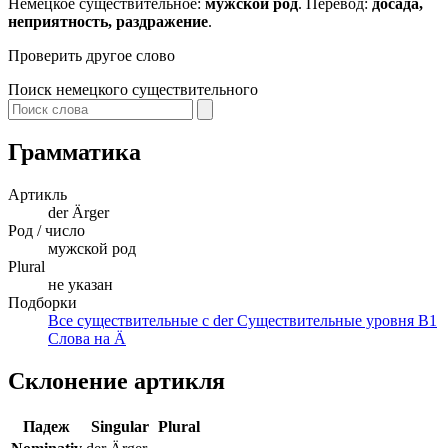
Немецкое существительное:
мужской род
. Перевод:
досада,
неприятность, раздражение
.
Проверить другое слово
Поиск немецкого существительного
Грамматика
Артикль
der
Ärger
Род / число
мужской род
Plural
не указан
Подборки
Все существительные с der
Существительные уровня B1
Слова на Ä
Склонение артикля
Падеж
Singular
Plural