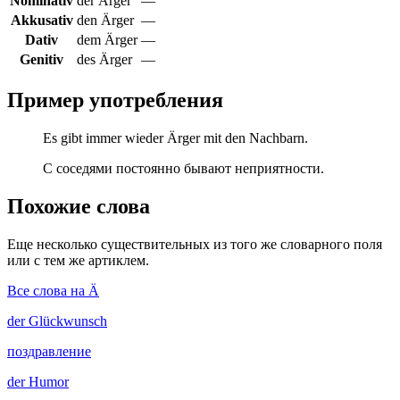
Nominativ
der Ärger
—
Akkusativ
den Ärger
—
Dativ
dem Ärger
—
Genitiv
des Ärger
—
Пример употребления
Es gibt immer wieder Ärger mit den Nachbarn.
С соседями постоянно бывают неприятности.
Похожие слова
Еще несколько существительных из того же словарного поля
или с тем же артиклем.
Все слова на Ä
der
Glückwunsch
поздравление
der
Humor