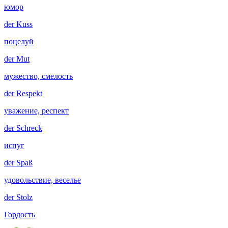
юмор
der
Kuss
поцелуй
der
Mut
мужество, смелость
der
Respekt
уважение, респект
der
Schreck
испуг
der
Spaß
удовольствие, веселье
der
Stolz
Гордость