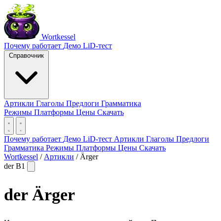
Wortkessel
Почему работает
Демо
LiD-тест
Справочник
Артикли
Глаголы
Предлоги
Грамматика
Режимы
Платформы
Цены
Скачать
Почему работает
Демо
LiD-тест
Артикли
Глаголы
Предлоги
Грамматика
Режимы
Платформы
Цены
Скачать
Wortkessel
/
Артикли
/
Ärger
der
B1
der
Ärger