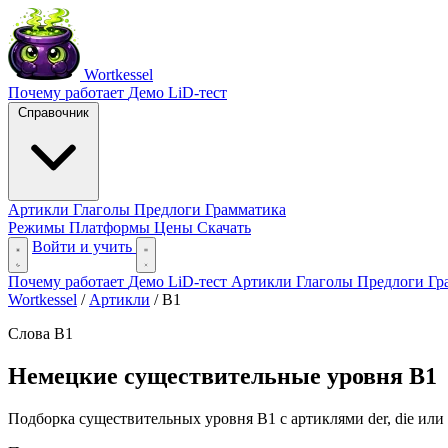
Wortkessel
Почему работает
Демо
LiD-тест
Справочник
Артикли
Глаголы
Предлоги
Грамматика
Режимы
Платформы
Цены
Скачать
Войти и учить
Почему работает
Демо
LiD-тест
Артикли
Глаголы
Предлоги
Гр
Wortkessel
/
Артикли
/
B1
Слова B1
Немецкие существительные уровня B1
Подборка существительных уровня B1 с артиклями der, die или d