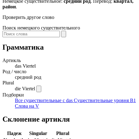
Немецкое существительное:
средний род
. Перевод:
квартал,
район
.
Проверить другое слово
Поиск немецкого существительного
Грамматика
Артикль
das
Viertel
Род / число
средний род
Plural
die Viertel
Подборки
Все существительные с das
Существительные уровня B1
Слова на V
Склонение артикля
Падеж
Singular
Plural