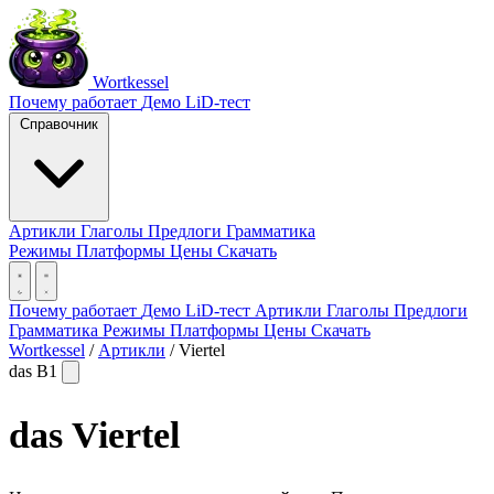
Wortkessel
Почему работает
Демо
LiD-тест
Справочник
Артикли
Глаголы
Предлоги
Грамматика
Режимы
Платформы
Цены
Скачать
Почему работает
Демо
LiD-тест
Артикли
Глаголы
Предлоги
Грамматика
Режимы
Платформы
Цены
Скачать
Wortkessel
/
Артикли
/
Viertel
das
B1
das
Viertel