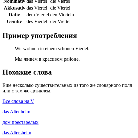
Nominativ
das Viertel
die Viertel
Akkusativ
das Viertel
die Viertel
Dativ
dem Viertel
den Vierteln
Genitiv
des Viertel
der Viertel
Пример употребления
Wir wohnen in einem schönen Viertel.
Мы живём в красивом районе.
Похожие слова
Еще несколько существительных из того же словарного поля
или с тем же артиклем.
Все слова на V
das
Altenheim
дом престарелых
das
Altersheim