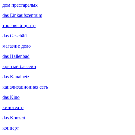
дом престарелых
das
Einkaufszentrum
торговый центр
das
Geschäft
магазин; дело
das
Hallenbad
крытый бассейн
das
Kanalnetz
канализационная сеть
das
Kino
кинотеатр
das
Konzert
концерт