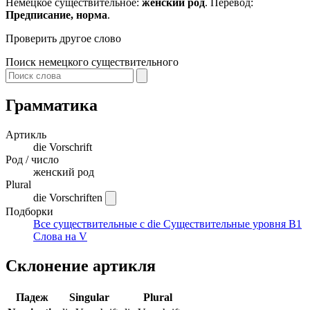
Немецкое существительное:
женский род
. Перевод:
Предписание, норма
.
Проверить другое слово
Поиск немецкого существительного
Грамматика
Артикль
die
Vorschrift
Род / число
женский род
Plural
die Vorschriften
Подборки
Все существительные с die
Существительные уровня B1
Слова на V
Склонение артикля
Падеж
Singular
Plural