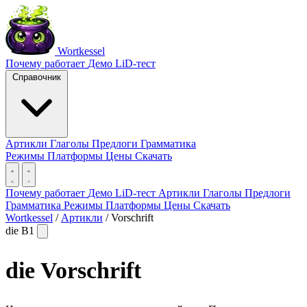
Wortkessel
Почему работает
Демо
LiD-тест
Справочник
Артикли
Глаголы
Предлоги
Грамматика
Режимы
Платформы
Цены
Скачать
Почему работает
Демо
LiD-тест
Артикли
Глаголы
Предлоги
Грамматика
Режимы
Платформы
Цены
Скачать
Wortkessel
/
Артикли
/
Vorschrift
die
B1
die
Vorschrift