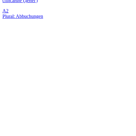
списание (денег)
A2
Plural: Abbuchungen