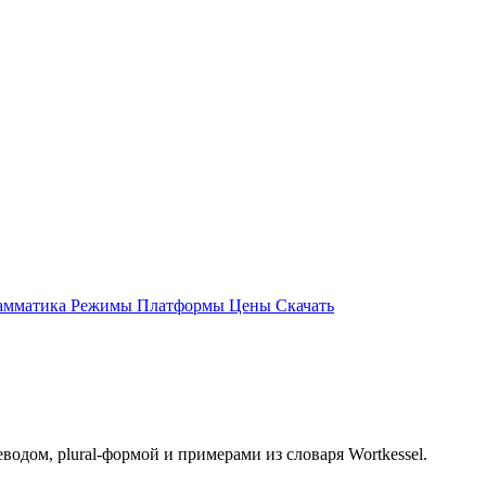
амматика
Режимы
Платформы
Цены
Скачать
водом, plural-формой и примерами из словаря Wortkessel.