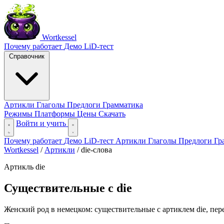
Wortkessel
Почему работает
Демо
LiD-тест
Справочник
Артикли
Глаголы
Предлоги
Грамматика
Режимы
Платформы
Цены
Скачать
Войти и учить
Почему работает
Демо
LiD-тест
Артикли
Глаголы
Предлоги
Гр
Wortkessel
/
Артикли
/
die-слова
Артикль die
Существительные с die
Женский род в немецком: существительные с артиклем die, пере