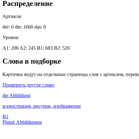
Распределение
Артикли
der: 0
die: 1660
das: 0
Уровни
A1: 206
A2: 245
B1: 683
B2: 526
Слова в подборке
Карточки ведут на отдельные страницы слов с артиклем, перев
Проверить другое слово
die
Abbildung
иллюстрация, рисунок, изображение
B1
Plural: Abbildungen