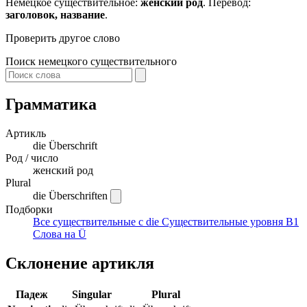
Немецкое существительное:
женский род
. Перевод:
заголовок, название
.
Проверить другое слово
Поиск немецкого существительного
Грамматика
Артикль
die
Überschrift
Род / число
женский род
Plural
die Überschriften
Подборки
Все существительные с die
Существительные уровня B1
Слова на Ü
Склонение артикля
Падеж
Singular
Plural