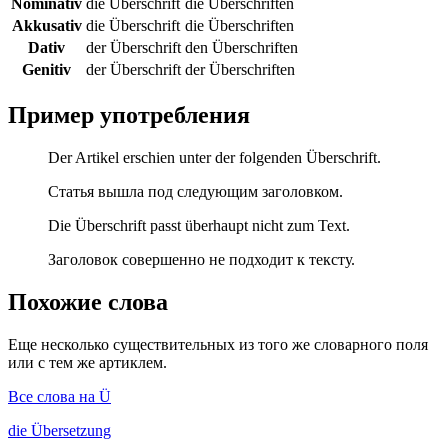
Nominativ
die Überschrift
die Überschriften
Akkusativ
die Überschrift
die Überschriften
Dativ
der Überschrift
den Überschriften
Genitiv
der Überschrift
der Überschriften
Пример употребления
Der Artikel erschien unter der folgenden Überschrift.
Статья вышла под следующим заголовком.
Die Überschrift passt überhaupt nicht zum Text.
Заголовок совершенно не подходит к тексту.
Похожие слова
Еще несколько существительных из того же словарного поля
или с тем же артиклем.
Все слова на Ü
die
Übersetzung