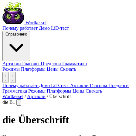
Wortkessel
Почему работает
Демо
LiD-тест
Справочник
Артикли
Глаголы
Предлоги
Грамматика
Режимы
Платформы
Цены
Скачать
Почему работает
Демо
LiD-тест
Артикли
Глаголы
Предлоги
Грамматика
Режимы
Платформы
Цены
Скачать
Wortkessel
/
Артикли
/
Überschrift
die
B1
die
Überschrift