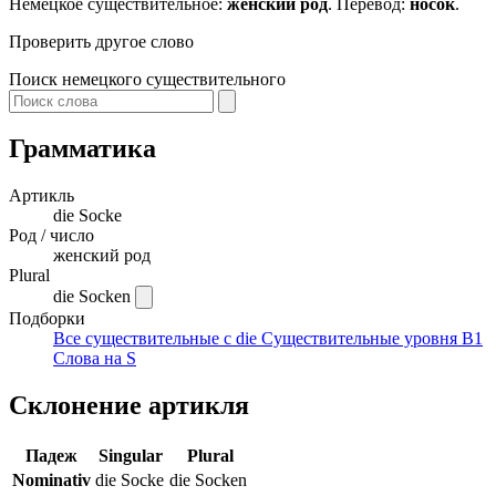
Немецкое существительное:
женский род
. Перевод:
носок
.
Проверить другое слово
Поиск немецкого существительного
Грамматика
Артикль
die
Socke
Род / число
женский род
Plural
die Socken
Подборки
Все существительные с die
Существительные уровня B1
Слова на S
Склонение артикля
Падеж
Singular
Plural
Nominativ
die Socke
die Socken